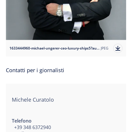
1633444960-michael-ungerer-ceo-luxury-ships5?auto=format
JPEG
Contatti per i giornalisti
Michele Curatolo
Telefono
+39 348 6372940