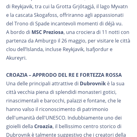
di Reykjavik, tra cui la Grotta Grjótagjá, il lago Myvatn
e la cascata Skogafoss, offriranno agli appassionati
del Trono di Spade incantevoli momenti di déjà vu.
A bordo di
MSC Preziosa
, una crociera di 11 notti con
partenza da Amburgo il 26 maggio, per visitare le città
clou dell’Islanda, incluse Reykjavik, Isafjordur e
Akureyri.
CROAZIA – APPRODO DEL RE E FORTEZZA ROSSA
Una delle principali attrattive di
Dubrovnik
è la sua
città vecchia piena di splendidi monasteri gotici,
rinascimentali e barocchi, palazzi e fontane, che le
hanno valso il riconoscimento di patrimonio
dell'umanità dell'UNESCO. Indubbiamente uno dei
gioielli della
Croazia
, il bellissimo centro storico di
Dubrovnik è talmente suggestivo che i creatori della