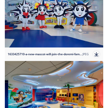
1633425710-a-new-mascot-will-join-the-doremi-family-on-msc-seaview2?auto=format
JPEG