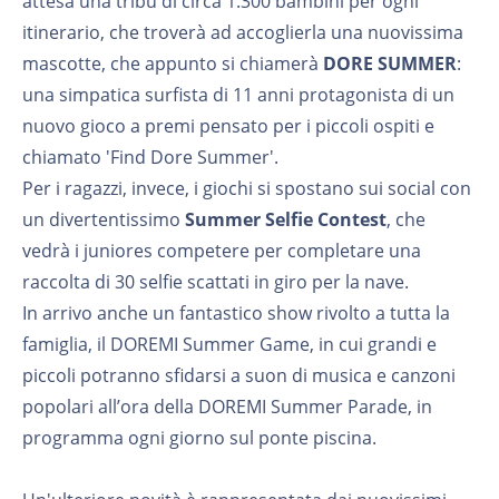
attesa una tribù di circa 1.300 bambini per ogni
itinerario, che troverà ad accoglierla una nuovissima
mascotte, che appunto si chiamerà
DORE SUMMER
:
una simpatica surfista di 11 anni protagonista di un
nuovo gioco a premi pensato per i piccoli ospiti e
chiamato 'Find Dore Summer'.
Per i ragazzi, invece, i giochi si spostano sui social con
un divertentissimo
Summer Selfie Contest
, che
vedrà i juniores competere per completare una
raccolta di 30 selfie scattati in giro per la nave.
In arrivo anche un fantastico show rivolto a tutta la
famiglia, il DOREMI Summer Game, in cui grandi e
piccoli potranno sfidarsi a suon di musica e canzoni
popolari all’ora della DOREMI Summer Parade, in
programma ogni giorno sul ponte piscina.