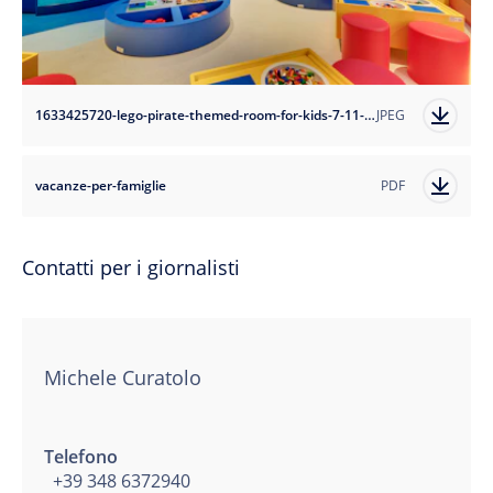
1633425720-lego-pirate-themed-room-for-kids-7-11-res?auto=format
JPEG
vacanze-per-famiglie
PDF
Contatti per i giornalisti
Michele Curatolo
Telefono
+39 348 6372940