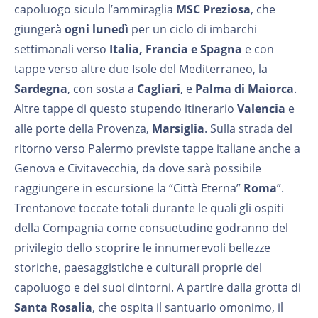
capoluogo siculo l’ammiraglia
MSC Preziosa
, che
giungerà
ogni lunedì
per un ciclo di imbarchi
settimanali verso
Italia, Francia e Spagna
e con
tappe verso altre due Isole del Mediterraneo, la
Sardegna
, con sosta a
Cagliari
, e
Palma di Maiorca
.
Altre tappe di questo stupendo itinerario
Valencia
e
alle porte della Provenza,
Marsiglia
. Sulla strada del
ritorno verso Palermo previste tappe italiane anche a
Genova e Civitavecchia, da dove sarà possibile
raggiungere in escursione la “Città Eterna”
Roma
”.
Trentanove toccate totali durante le quali gli ospiti
della Compagnia come consuetudine godranno del
privilegio dello scoprire le innumerevoli bellezze
storiche, paesaggistiche e culturali proprie del
capoluogo e dei suoi dintorni. A partire dalla grotta di
Santa Rosalia
, che ospita il santuario omonimo, il