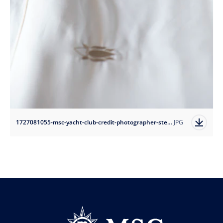
1727081055-msc-yacht-club-credit-photographer-stefano-scata?auto=format
JPG