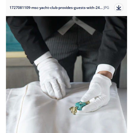
1727081109-msc-yacht-club-provides-guests-with-24-hour-personalised-butler-service?auto=format
JPG