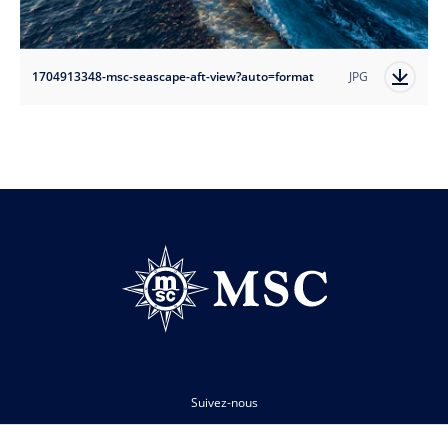
1704913348-msc-seascape-aft-view?auto=format
JPG
Suivez-nous