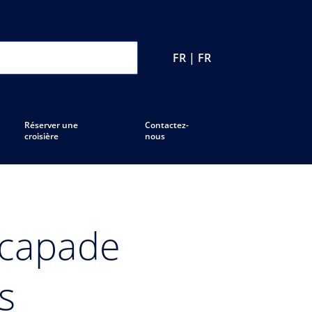
FR | FR
Réserver une
Contactez-
croisière
nous
scapade
s