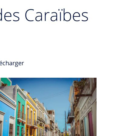
 des Caraïbes
écharger