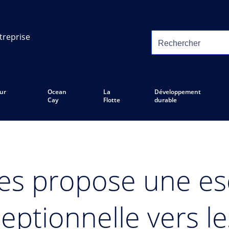
treprise
ur
Ocean
La
Développement
Cay
Flotte
durable
res propose une e
eptionnelle vers le