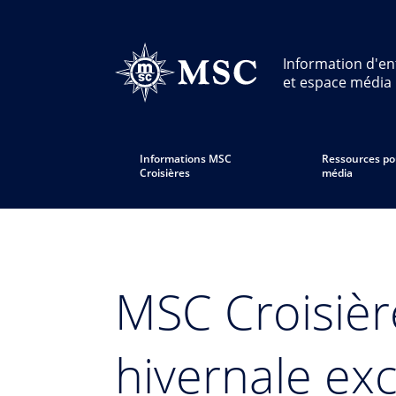
Information d'en
et espace média
Informations MSC
Ressources po
Croisières
média
MSC Croisiè
hivernale exc