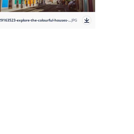
1729163523-explore-the-colourful-houses-of-san-juan?auto=format
JPG