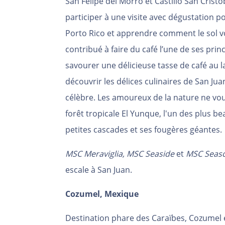
San Felipe del Morro et Castillo San Crist
participer à une visite avec dégustation po
Porto Rico et apprendre comment le sol vol
contribué à faire du café l’une de ses pri
savourer une délicieuse tasse de café au 
découvrir les délices culinaires de San J
célèbre. Les amoureux de la nature ne vo
forêt tropicale El Yunque, l'un des plus be
petites cascades et ses fougères géantes.
MSC Meraviglia, MSC Seaside
et
MSC Seas
escale à San Juan.
Cozumel, Mexique
Destination
phare des Caraïbes, Cozumel es