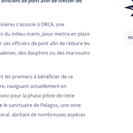
officiers de pont afin de limiter les
sières s’associe à ORCA, une
ion du milieu marin, pour mettre en place
16
es officiers de pont afin de réduire les
 baleines, des dauphins ou des marsouins
nt les premiers à bénéficier de ce
re, naviguant actuellement en
oisi pour la phase pilote de cette
se le sanctuaire de Pelagos, une zone
ttoral, abritant de nombreuses espèces