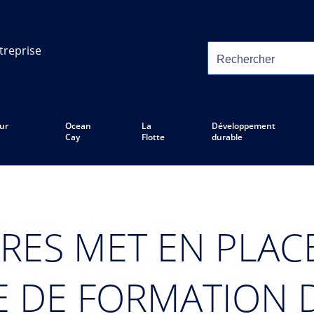
treprise
ur
Ocean
La
Développement
Cay
Flotte
durable
ÈRES MET EN PLAC
 DE FORMATION 