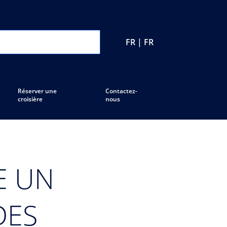
FR | FR
Réserver une
Contactez-
croisière
nous
E UN
DES