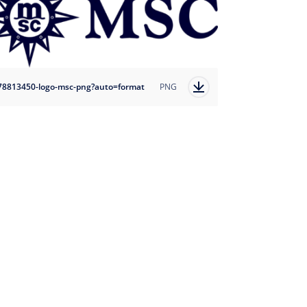
78813450-logo-msc-png?auto=format
PNG