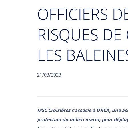
OFFICIERS D
RISQUES DE 
LES BALEINE
21/03/2023
MSC Croisières s’associe à ORCA, une ass
protection du milieu marin, pour dépl