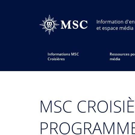
Information d'en
et espace média
Informations MSC
Ressources po
Croisières
média
MSC CROISI
PROGRAMME