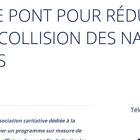
E PONT POUR RÉD
COLLISION DES N
S
Tél
ociation caritative dédiée à la
oyer un programme sur mesure de