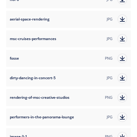
aerial-space-rendering
JPG
msc-cruises-performances
JPG
fosse
PNG
dirty-dancing-in-concert-5
JPG
rendering-of-msc-creative-studios
PNG
performers-in-the-panorama-lounge
JPG
image-3-1
PNG