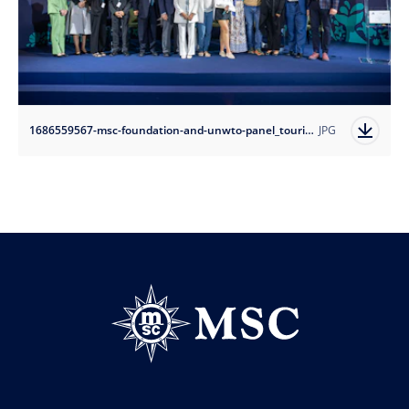
1686559567-msc-foundation-and-unwto-panel_tourism-ocean-action-for-a-net-zero-future?auto=format
JPG