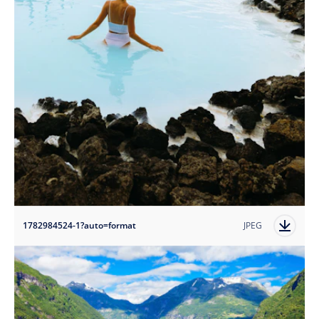
1782984524-1?auto=format
JPEG