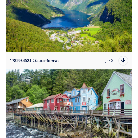
1782984524-2?auto=format
JPEG