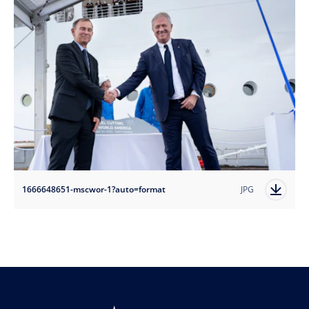
1666648651-mscwor-1?auto=format
JPG