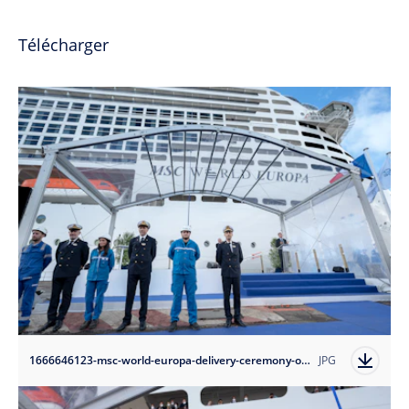
Télécharger
1666646123-msc-world-europa-delivery-ceremony-officers-parade?auto=format
JPG