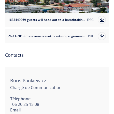
1633449269-guests-will-head-out-to-a-breathtaking-scenic-drive-in-philipsburg-st-maarten-in-total-comfort-of-an-easy-accessible-tour3?auto=format
JPEG
26-11-2019-msc-croisieres-introduit-un-programme-inedit-pour-des-excursions-accessibles-a-tous
PDF
Contacts
Boris Pankiewicz
Chargé de Communication
Téléphone
06 20 25 15 08
Email