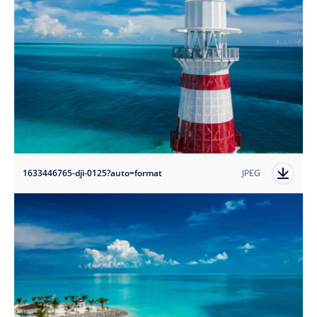
1633446765-dji-0125?auto=format
JPEG