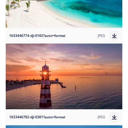
1633446774-dji-0182?auto=format
JPEG
1633446782-dji-0381?auto=format
JPEG