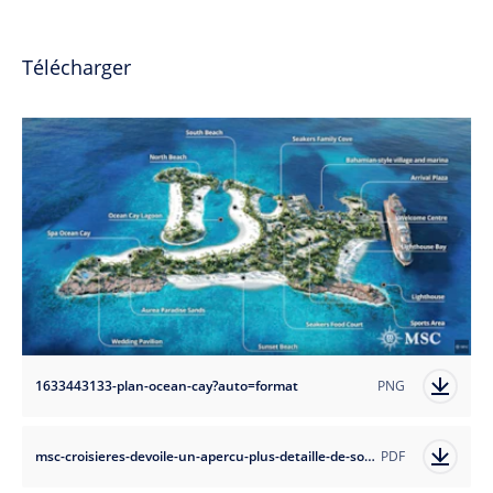
Télécharger
1633443133-plan-ocean-cay?auto=format
PNG
msc-croisieres-devoile-un-apercu-plus-detaille-de-son-ile-privee-aux-bahamas-ocean-cay
PDF