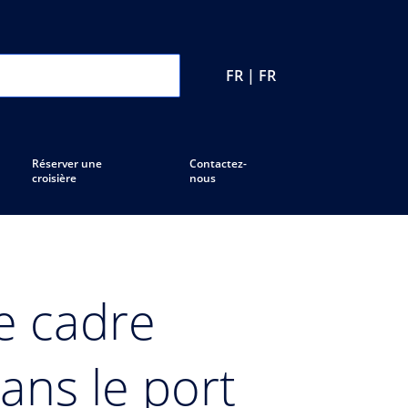
FR | FR
Réserver une
Contactez-
croisière
nous
e cadre
ans le port