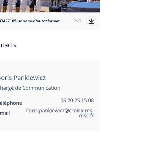
33427165-unnamed?auto=format
PNG
ntacts
oris Pankiewicz
hargé de Communication
06 20 25 15 08
éléphone
boris.pankiewicz@croisieres-
mail
msc.fr