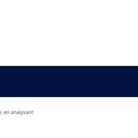
Pays
e, en analysant
FR | FR