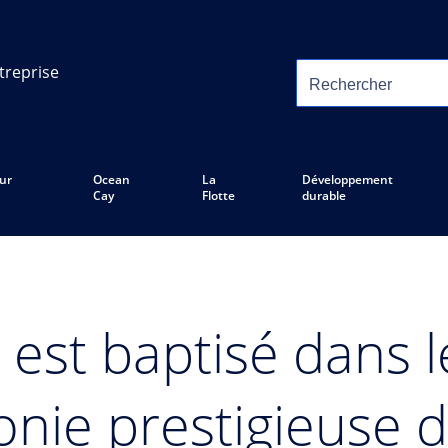
treprise
ur
Ocean
La
Développement
Cay
Flotte
durable
est baptisé dans l
nie prestigieuse d