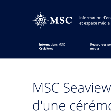
Information d'en
et espace média
Informations MSC
Ressources po
Croisières
média
MSC Seaview 
d'une cérémo