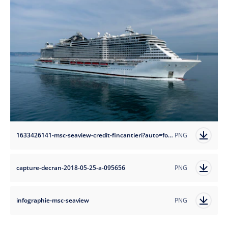
1633426141-msc-seaview-credit-fincantieri?auto=format
PNG
capture-decran-2018-05-25-a-095656
PNG
infographie-msc-seaview
PNG