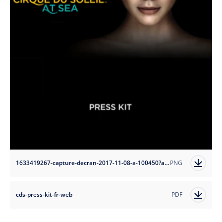
1633419267-capture-decran-2017-11-08-a-100450?auto=format
PNG
cds-press-kit-fr-web
PDF