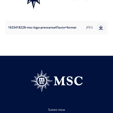
1633418228-msc-logo-pressarea4?auto=format
JPEG
Suivez-nous