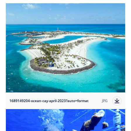
1689149204-ocean-cay-april-2023?auto=format
JPG