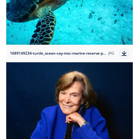
1689149234-turtle_ocean-cay-msc-marine-reserve-photo-credit-conrad-schutt?auto=format
JPG