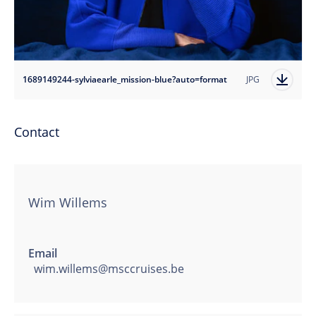
1689149244-sylviaearle_mission-blue?auto=format
JPG
Contact
Wim Willems
Email
wim.willems@msccruises.be