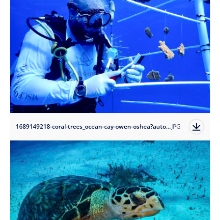
1689149218-coral-trees_ocean-cay-owen-oshea?auto=format
JPG