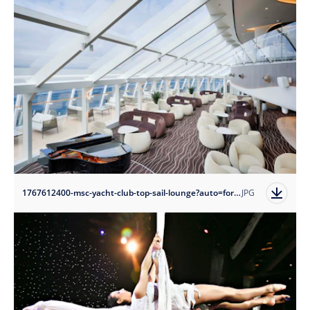
1767612400-msc-yacht-club-top-sail-lounge?auto=format
JPG