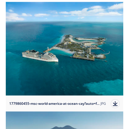
1779860455-msc-world-america-at-ocean-cay?auto=format
JPG