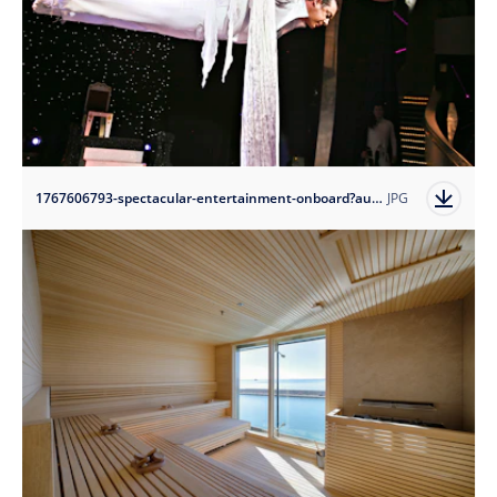
1767606793-spectacular-entertainment-onboard?auto=format
JPG