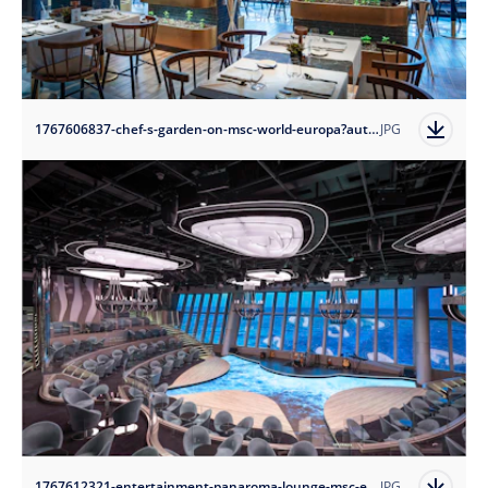
1767606837-chef-s-garden-on-msc-world-europa?auto=format
JPG
1767612321-entertainment-panaroma-lounge-msc-europa?auto=format
JPG