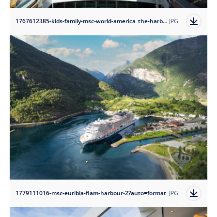
1767612385-kids-family-msc-world-america_the-harbour?auto=format
JPG
1779111016-msc-euribia-flam-harbour-2?auto=format
JPG