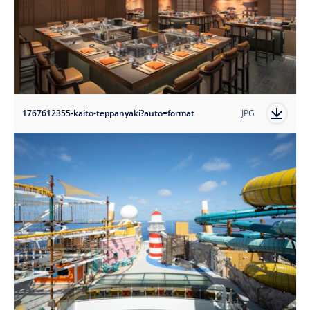
1767612355-kaito-teppanyaki?auto=format
JPG