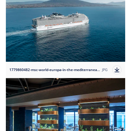
1779860482-msc-world-europa-in-the-mediterranean?auto=format
JPG