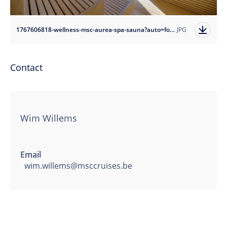
1767606818-wellness-msc-aurea-spa-sauna?auto=format
JPG
Contact
Wim Willems
Email
wim.willems@msccruises.be