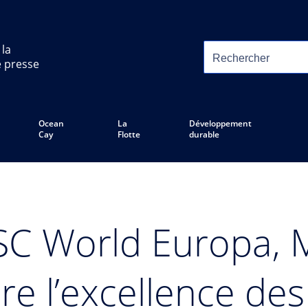
 la
e presse
Ocean
La
Développement
Cay
Flotte
durable
SC World Europa, 
re l’excellence des