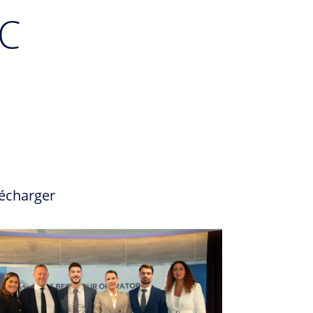
SC
écharger