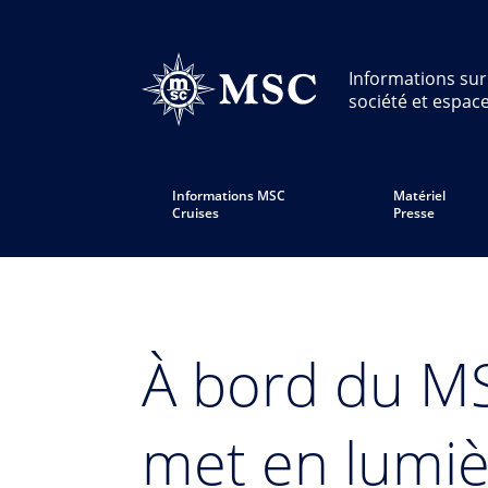
Informations sur
société et espac
Informations MSC
Matériel
Cruises
Presse
À bord du M
met en lumiè