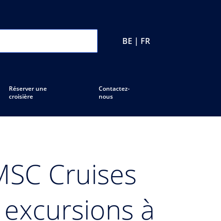
BE | FR
Réserver une
Contactez-
croisière
nous
MSC Cruises
 excursions à