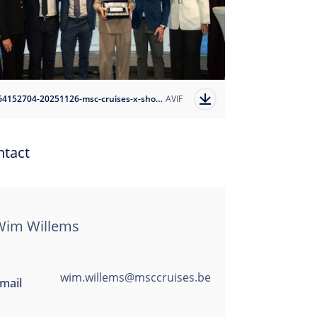
1764152704-20251126-msc-cruises-x-shore-excursion-excellence-awards?auto=format
AVIF
ntact
Wim Willems
wim.willems@msccruises.be
mail