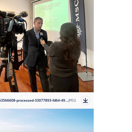
1763566608-processed-33077893-fd64-495b-b4d6-b87bd4ab8b8c?auto=format
JPEG