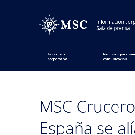
Información corp
Sala de prensa
Información
Recursos para med
corporativa
comunicación
MSC Cruceros
España se al