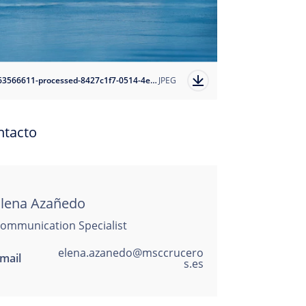
1763566611-processed-8427c1f7-0514-4ee7-85c4-7ef0920320b3?auto=format
JPEG
ntacto
Elena Azañedo
ommunication Specialist
elena.azanedo@msccrucero
mail
s.es