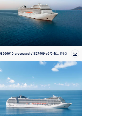
1763566610-processed-c1827909-e6f0-4fb4-94f6-bb73e6949370?auto=format
JPEG