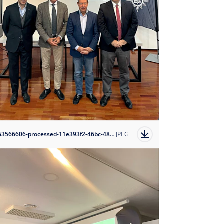
1763566606-processed-11e393f2-46bc-4828-b040-e7389b789c63?auto=format
JPEG