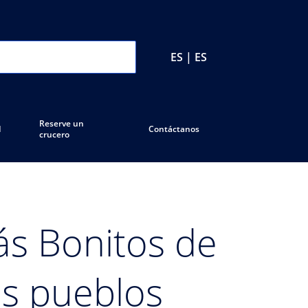
ES | ES
Reserve un
d
Contáctanos
crucero
s Bonitos de
os pueblos