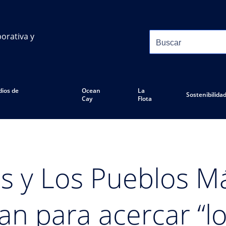
orativa y
ios de
Ocean
La
Sostenibilida
Cay
Flota
 y Los Pueblos Má
ían para acercar “l