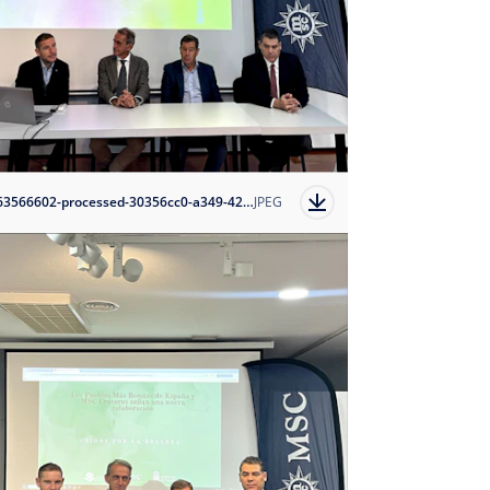
1763566602-processed-30356cc0-a349-42e9-8c2a-d3c18eb004d0?auto=format
JPEG