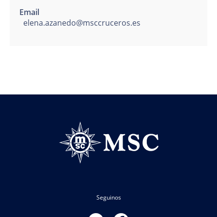
Email
elena.azanedo@msccruceros.es
Seguinos