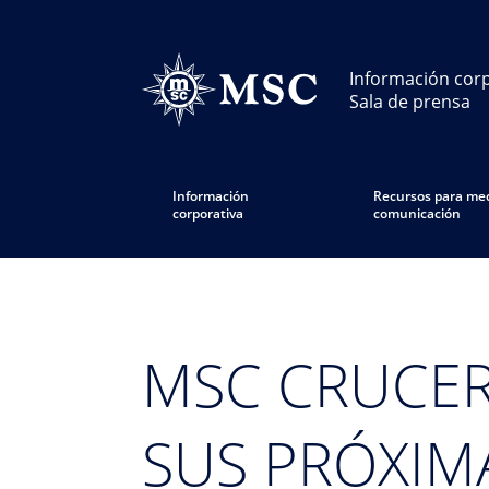
Información corp
Sala de prensa
Información
Recursos para med
corporativa
comunicación
MSC CRUCERO
SUS PRÓXIM