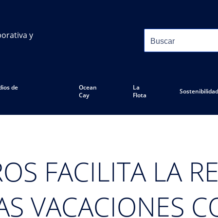
orativa y
ios de
Ocean
La
Sostenibilida
Cay
Flota
S FACILITA LA R
AS VACACIONES C