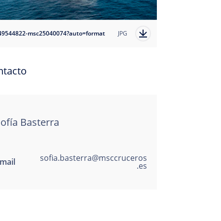
49544822-msc25040074?auto=format
JPG
ntacto
ofía Basterra
sofia.basterra@msccruceros
mail
.es