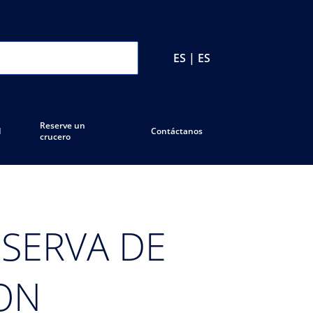
ES | ES
Reserve un
d
Contáctanos
crucero
ESERVA DE
ON