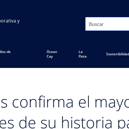
orativa y
ios de
Ocean
La
Sostenibilida
Cay
Flota
s confirma el may
es de su historia 