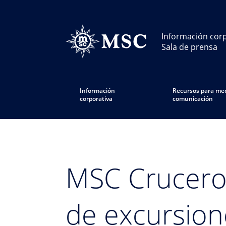
Información corp
Sala de prensa
Información
Recursos para med
corporativa
comunicación
MSC Crucero
de excursion