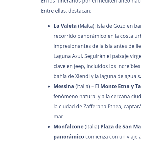
En los itinerarios por el mediterráneo ha
Entre ellas, destacan:
La Valeta
(Malta): Isla de Gozo en ba
recorrido panorámico en la costa urb
impresionantes de la isla antes de ll
Laguna Azul. Seguirán el paisaje virg
clave en jeep, incluidos los increíble
bahía de Xlendi y la laguna de agua 
Messina
(Italia) – El
Monte Etna y T
fenómeno natural y a la cercana ciu
la ciudad de Zafferana Etnea, capta
mar.
Monfalcone
(Italia)
Plaza de San Ma
panorámico
comienza con un viaje 