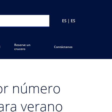
ES | ES
Reserve un
d
Contáctanos
crucero
or número
para verano