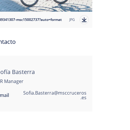
49341307-msc15002737?auto=format
JPG
ntacto
ofía Basterra
R Manager
Sofia.Basterra@msccruceros
mail
.es