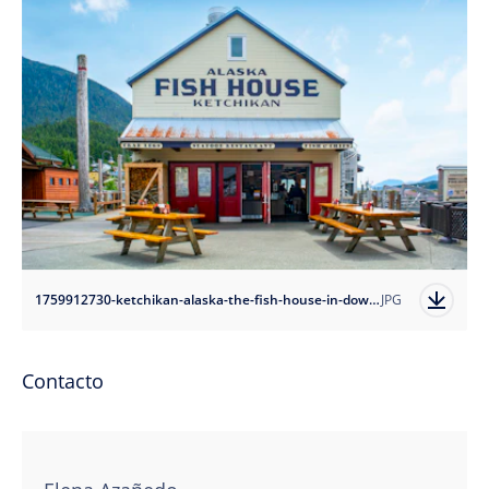
1759912730-ketchikan-alaska-the-fish-house-in-downtown-ketchikan?auto=format
JPG
Contacto