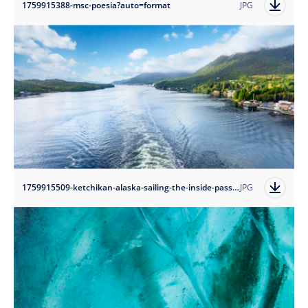
1759915388-msc-poesia?auto=format
JPG
1759915509-ketchikan-alaska-sailing-the-inside-passage?auto=format
JPG