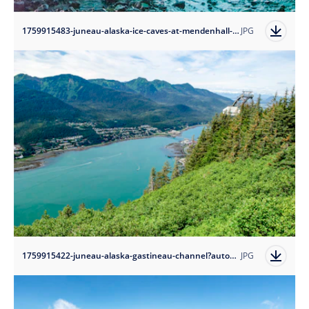
1759915483-juneau-alaska-ice-caves-at-mendenhall-glacier?auto=format
JPG
1759915422-juneau-alaska-gastineau-channel?auto=format
JPG