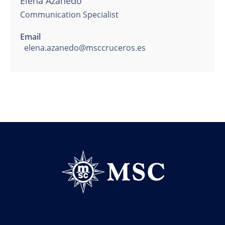
Elena Azañedo
Communication Specialist
Email
elena.azanedo@msccruceros.es