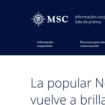
Información corp
Sala de prensa
Información
Recursos para med
corporativa
comunicación
La popular 
vuelve a bril