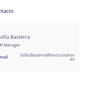
ntacto
ofía Basterra
R Manager
Sofia.Basterra@msccruceros
mail
.es