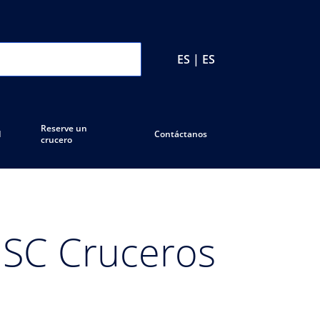
ES | ES
Reserve un
d
Contáctanos
crucero
MSC Cruceros