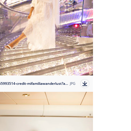
1655993514-credit-mifamiliawanderlust?auto=format
JPG