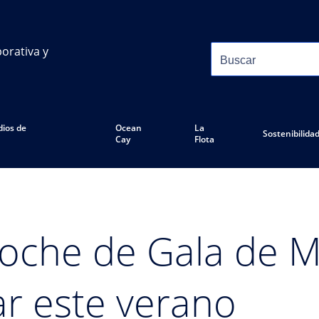
orativa y
ios de
Ocean
La
Sostenibilida
Cay
Flota
Noche de Gala de 
lar este verano