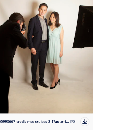
1655993667-credit-msc-cruises-2-1?auto=format
JPG