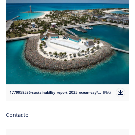
1779958536-sustainability_report_2025_ocean-cay?auto=format
JPEG
Contacto