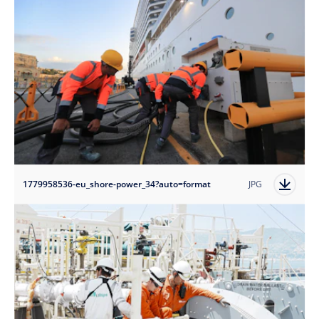
1779958536-eu_shore-power_34?auto=format
JPG