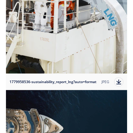
1779958536-sustainability_report_lng?auto=format
JPEG