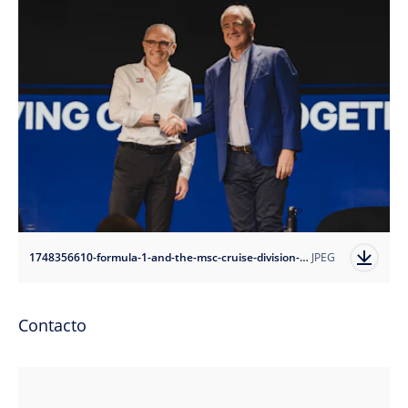
1748356610-formula-1-and-the-msc-cruise-division-extend-global-partnership-to-2030?auto=format
JPEG
Contacto