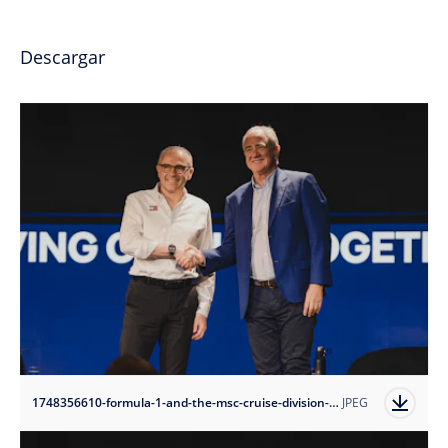
Descargar
1748356610-formula-1-and-the-msc-cruise-division-extend-global-partnership-to-2030?auto=format
JPEG