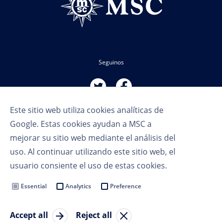
Seguinos
Este sitio web utiliza cookies analíticas de
Google. Estas cookies ayudan a MSC a
mejorar su sitio web mediante el análisis del
uso. Al continuar utilizando este sitio web, el
Términos de uso
usuario consiente el uso de estas cookies.
Política de privacidad
Cookie Settings
Essential
Analytics
Preference
MSC Group
Accept all
Reject all
© Copyright 2023 MSC Cruceros SA