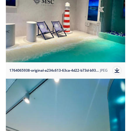
1764065938-original-a234c613-63ca-4d22-b73d-b93b06b6b8b6?auto=format
JPEG