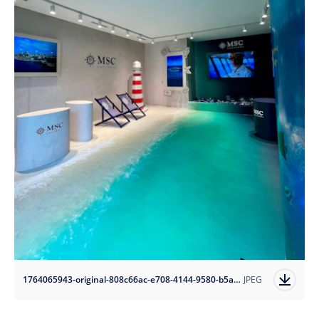
1764065943-original-808c66ac-e708-4144-9580-b5aaee7d9b3d?auto=format
JPEG