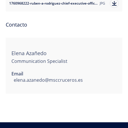
1760968222-ruben-a-rodriguez-chief-executive-officer-of-msc-group-cruise-division-north-america-presented-the-constructor-s-trophy-in-austin-2025?auto=format
JPG
Contacto
Elena Azañedo
Communication Specialist
Email
elena.azanedo@msccruceros.es