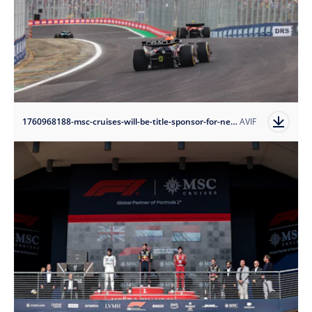
1760968188-msc-cruises-will-be-title-sponsor-for-next-year-s-race-in-brazil-photo-fromormula-1-msc-cruises-grande-premio-de-sao-paulo-2024?auto=format
AVIF