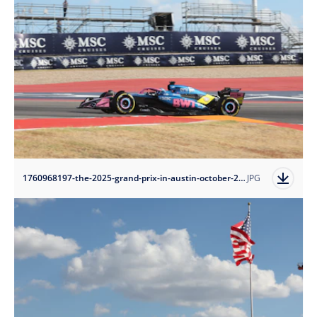
1760968197-the-2025-grand-prix-in-austin-october-29?auto=format
JPG