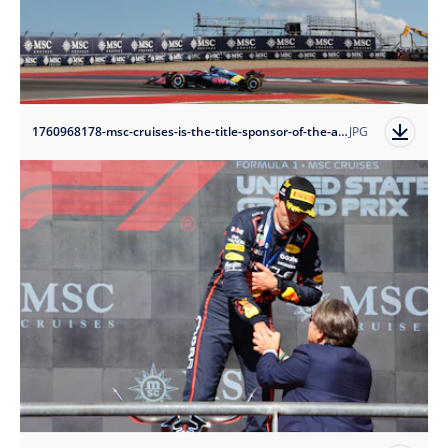
1760968178-msc-cruises-is-the-title-sponsor-of-the-austin-grand-prix-2025-and-2026-3?auto=format
JPG