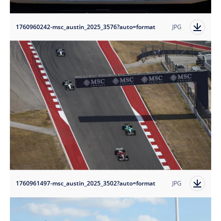
1760960242-msc_austin_2025_3576?auto=format
JPG
1760961497-msc_austin_2025_3502?auto=format
JPG