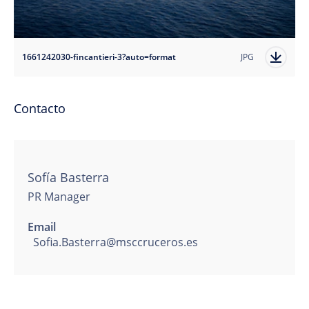
1661242030-fincantieri-3?auto=format
JPG
Contacto
Sofía Basterra
PR Manager
Email
Sofia.Basterra@msccruceros.es