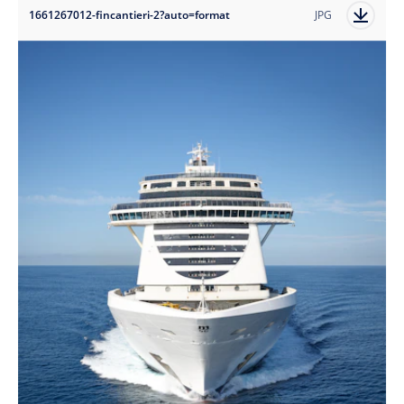
1661267012-fincantieri-2?auto=format
JPG