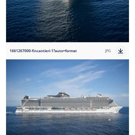
1661267000-fincantieri-1?auto=format
JPG