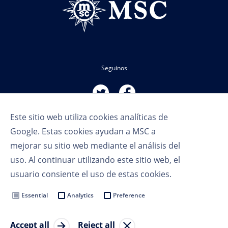
Seguinos
Este sitio web utiliza cookies analíticas de
Google. Estas cookies ayudan a MSC a
mejorar su sitio web mediante el análisis del
uso. Al continuar utilizando este sitio web, el
Términos de uso
usuario consiente el uso de estas cookies.
Política de privacidad
Cookie Settings
Essential
Analytics
Preference
MSC Group
Accept all
Reject all