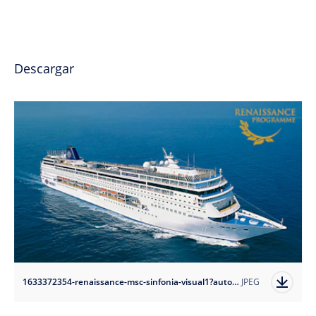
Descargar
1633372354-renaissance-msc-sinfonia-visual1?auto=format
JPEG