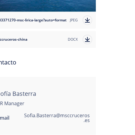
33371270-msc-lirica-large?auto=format
JPEG
ccruceros-china
DOCX
ntacto
ofía Basterra
R Manager
Sofia.Basterra@msccruceros
mail
.es