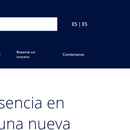
ES | ES
Reserve un
d
Contáctanos
crucero
sencia en
 una nueva