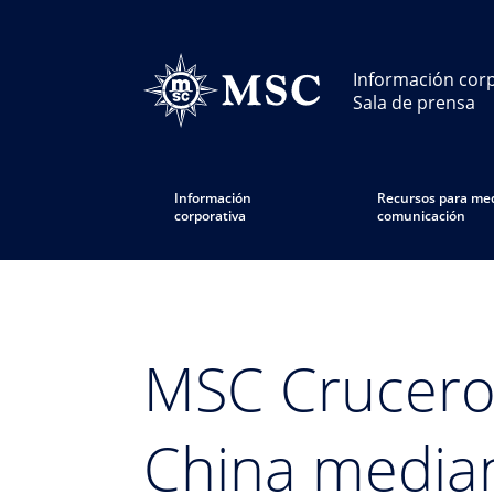
Información corp
Sala de prensa
Información
Recursos para med
corporativa
comunicación
MSC Cruceros
China median