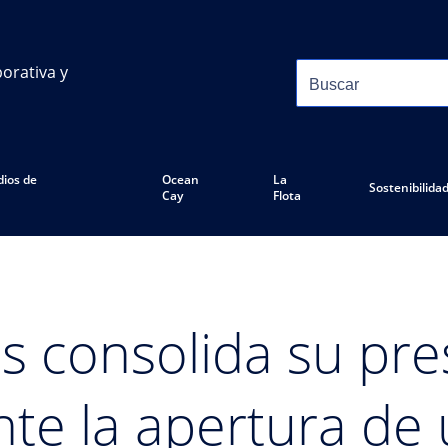
orativa y
ios de
Ocean
La
Sostenibilida
Cay
Flota
 consolida su pre
te la apertura de