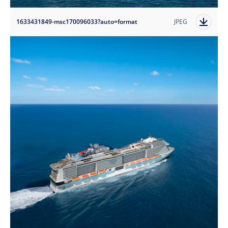
1633431849-msc170096033?auto=format
JPEG