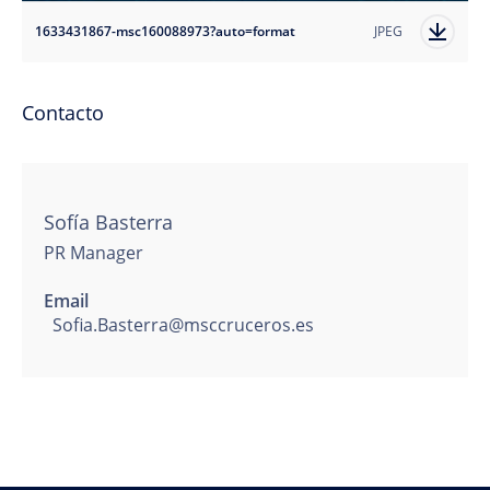
1633431867-msc160088973?auto=format
JPEG
Contacto
Sofía Basterra
PR Manager
Email
Sofia.Basterra@msccruceros.es