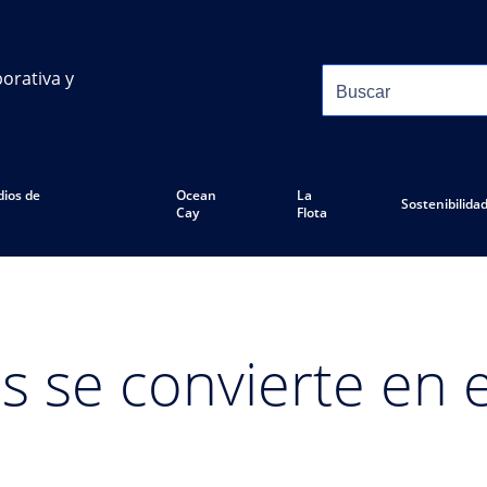
orativa y
ios de
Ocean
La
Sostenibilida
Cay
Flota
 se convierte en e