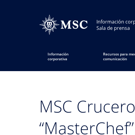
Información corp
Sala de prensa
Información
Recursos para med
corporativa
comunicación
MSC Cruceros
“MasterChef”