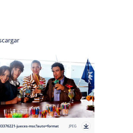
scargar
33376221-jueces-msc?auto=format
JPEG