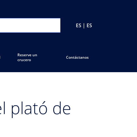
ES | ES
Reserve un
d
Contáctanos
crucero
l plató de