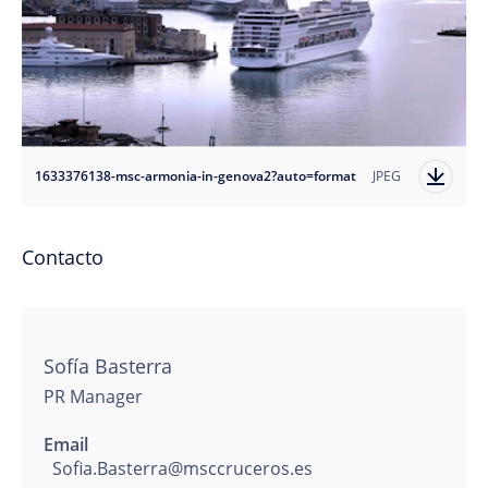
1633376138-msc-armonia-in-genova2?auto=format
JPEG
Contacto
Sofía Basterra
PR Manager
Email
Sofia.Basterra@msccruceros.es