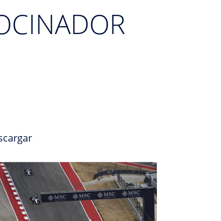
OCINADOR
scargar