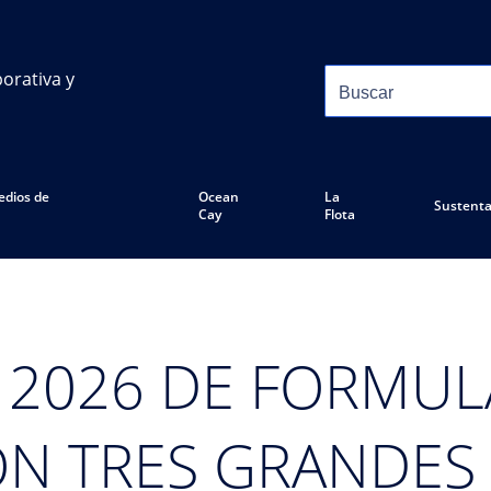
orativa y
edios de
Ocean
La
Sustenta
Cay
Flota
2026 DE FORMUL
N TRES GRANDES