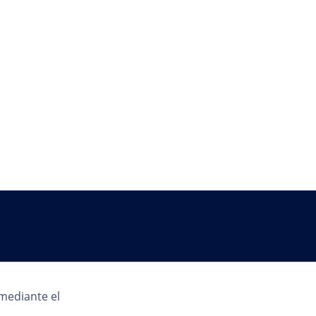
País
 mediante el
AR | ES