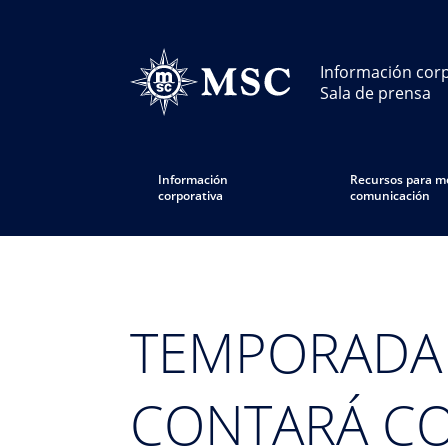
Información corp
Sala de prensa
Información
Recursos para m
corporativa
comunicación
TEMPORADA 
CONTARÁ CO