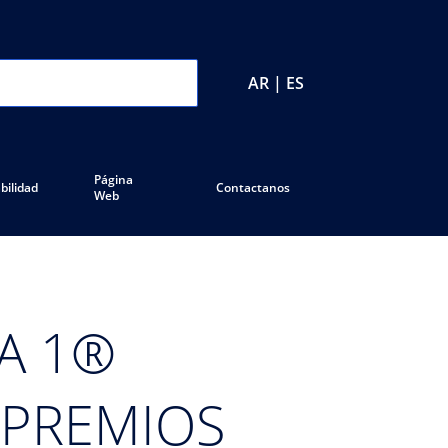
AR | ES
Página
bilidad
Contactanos
Web
A 1®
 PREMIOS