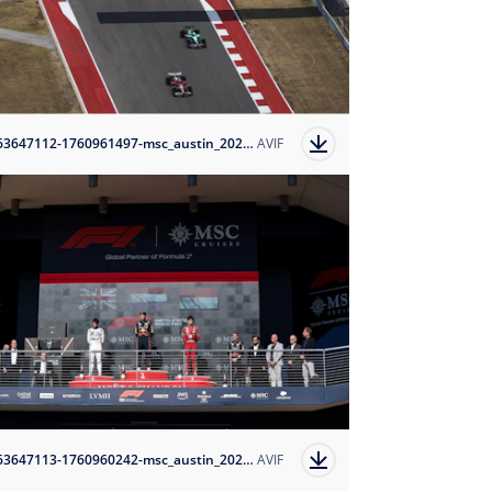
1763647112-1760961497-msc_austin_2025_3502?auto=format
AVIF
1763647113-1760960242-msc_austin_2025_3576?auto=format
AVIF