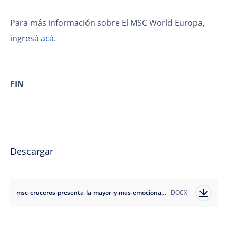
Para más información sobre El MSC World Europa,
ingresá
acá
.
FIN
Descargar
msc-cruceros-presenta-la-mayor-y-mas-emocionante-oferta-familiar-para-el-revolucionario-msc-world-europa
DOCX