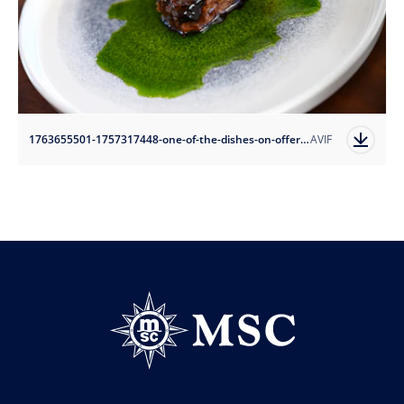
1763655501-1757317448-one-of-the-dishes-on-offer?auto=format
AVIF