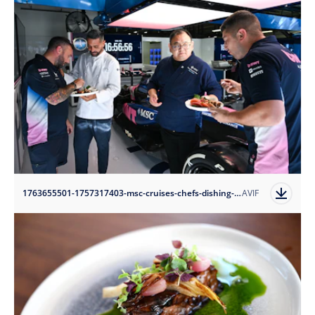
1763655501-1757317403-msc-cruises-chefs-dishing-out-meals-to-bwt-alpine-drivers-in-the-garage?auto=format
AVIF