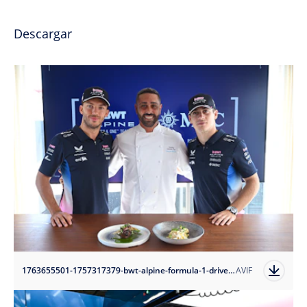
Descargar
1763655501-1757317379-bwt-alpine-formula-1-drivers-pierre-gasly-and-franco-colapinto-with-chef-pasquale-puziello?auto=format
AVIF