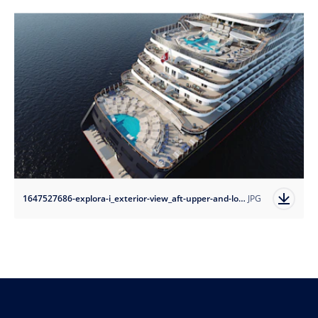
1647527686-explora-i_exterior-view_aft-upper-and-lower-pools_01?auto=format
JPG