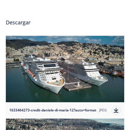
Descargar
1633464273-credit-daniele-di-maria-12?auto=format
JPEG