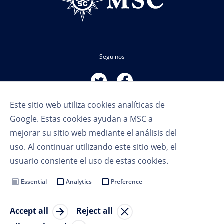
Seguinos
Este sitio web utiliza cookies analíticas de
Google. Estas cookies ayudan a MSC a
mejorar su sitio web mediante el análisis del
uso. Al continuar utilizando este sitio web, el
Términos de uso
usuario consiente el uso de estas cookies.
Política de privacidad
Cookie Settings
Essential
Analytics
Preference
MSC Group
Accept all
Reject all
© Copyright 2023 MSC Cruceros SA