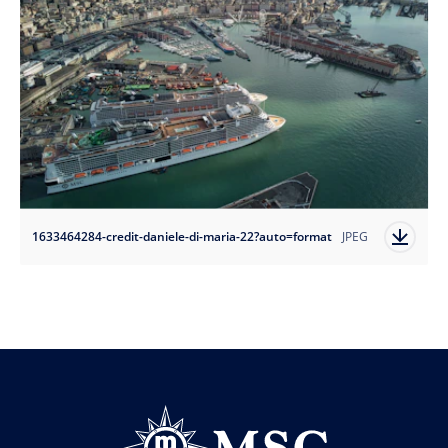
1633464284-credit-daniele-di-maria-22?auto=format
JPEG