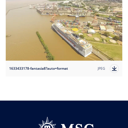
1633433178-fantasia8?auto=format
JPEG