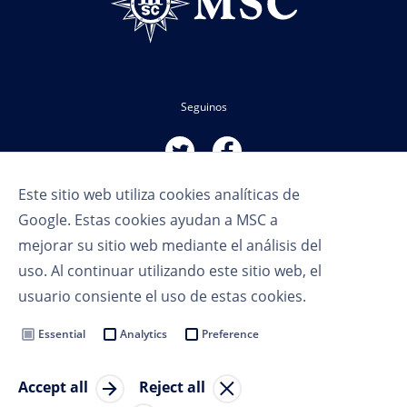
Seguinos
Este sitio web utiliza cookies analíticas de
Google. Estas cookies ayudan a MSC a
mejorar su sitio web mediante el análisis del
uso. Al continuar utilizando este sitio web, el
Términos de uso
usuario consiente el uso de estas cookies.
Política de privacidad
Cookie Settings
Essential
Analytics
Preference
MSC Group
Accept all
Reject all
© Copyright 2023 MSC Cruceros SA