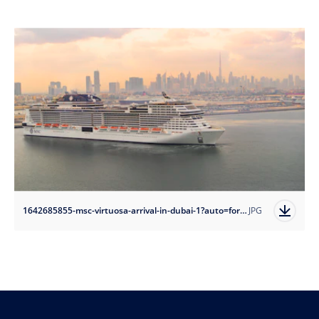
1642685855-msc-virtuosa-arrival-in-dubai-1?auto=format
JPG