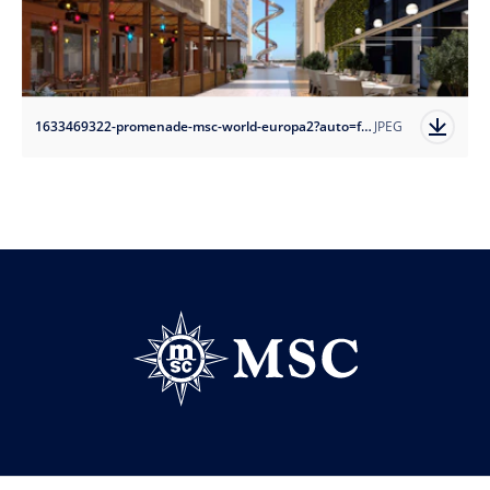
1633469322-promenade-msc-world-europa2?auto=format
JPEG
Follow us