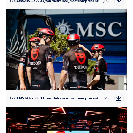
1783085249-260703_tourdefrance_mscteampresentation-tudorprocyclingteam_1?auto=format
JPG
1783085243-260703_tourdefrance_mscteampresentation-tudorprocyclingteam_4?auto=format
JPG