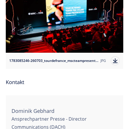
1783085246-260703_tourdefrance_mscteampresentation-tudorprocyclingteam_3?auto=format
JPG
Kontakt
Dominik Gebhard
Ansprechpartner Presse - Director
Communications (DACH)