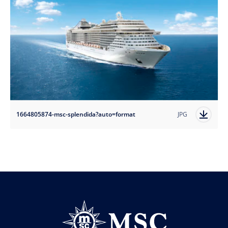
1664805874-msc-splendida?auto=format
JPG