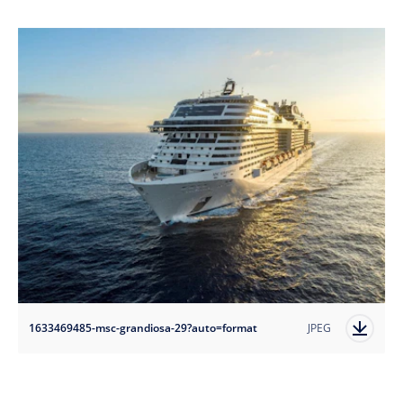
1633469485-msc-grandiosa-29?auto=format
JPEG