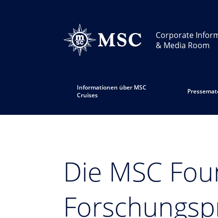
Corporate Infor
& Media Room
Informationen über MSC
Pressemate
Cruises
Die MSC Foun
Forschungsp