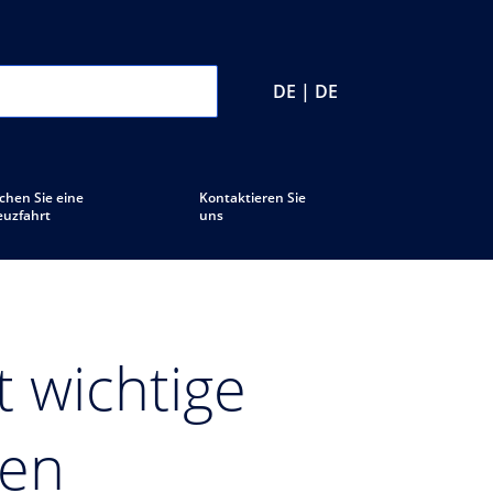
DE | DE
chen Sie eine
Kontaktieren Sie
euzfahrt
uns
 wichtige
ten