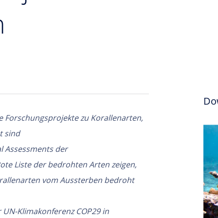
n
Do
e Forschungsprojekte zu Korallenarten,
t sind
l Assessments der
ote Liste der bedrohten Arten zeigen,
orallenarten vom Aussterben bedroht
r UN-Klimakonferenz COP29 in