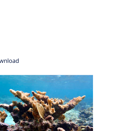
wnload