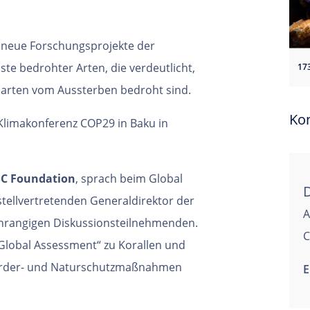
e neue Forschungsprojekte der
ste bedrohter Arten, die verdeutlicht,
enarten vom Aussterben bedroht sind.
Ko
Klimakonferenz COP29 in Baku in
MSC Foundation
, sprach beim Global
tellvertretenden Generaldirektor der
A
chrangigen Diskussionsteilnehmenden.
C
„Global Assessment“ zu Korallen und
Förder- und Naturschutzmaßnahmen
E