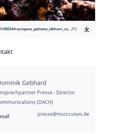
1731490344-acropora_palmata_elkhorn_coral_ocean_cay_copyright-msc-foundation?auto=format
JPG
ntakt
Dominik Gebhard
nsprechpartner Presse - Director
ommunications (DACH)
presse@msccruises.de
mail