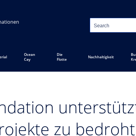
mationen
Ocean
Die
Bu
rial
Nachhaltigkeit
Cay
Flotte
Kr
dation unterstützt
rojekte zu bedroh